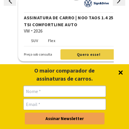
arrow_forward_ios
arrow_forward_ios
!!!
!!!
ASSINATURA DE CARRO | NOO TAOS 1.4 250
TSI COMFORTLINE AUTO
VW
2026
SUV
Flex
Quero esse!
Preço sob consulta
O maior comparador de
assinaturas de carros.
Todos os modelos que você
encontra na zMatch
Assinar Newsletter